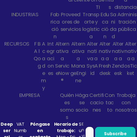
TI
s
distancia
INDUSTRIAS
Fab
Proveed
Transp
Edu
Sa
Adminis
rica
ores de
orte y
ca
ni
tración
ció
servicios
logístic
ció
da
pública
n
a
n
d
RECURSOS
F
B
A
Int
Altern
Altern
Alter
Alter
Alter
Alter
A
l
c
egr
ativa
ativa
nati
nativ
nativ
nativ
Q
o
a
aci
a
a
va a
a a
a a
a a
g
d
on
Servic
Mana
SysA
Fresh
Zend
osTic
e
es
eNow
geEngi
id
desk
esk
ket
m
®
ne
y
EMPRESA
Quién
Hága
Certifi
Con
Trabaja
es
se
cacio
tac
con
somo
socio
nes
to
nosotros
s
Deep
VAT
Póngase
Horario de
S
E
n
ser
Numb
en
trabajo:
u
vi
srl
er
contacto
Mon - Fri:
s