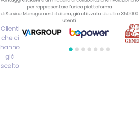
per rappresentare l’unica piattaforma
di Service Management italiana, già utilizzata da oltre 350.000
utenti.
Clienti
che ci
hanno
già
scelto
Offriamo percentuali
Più ricavi
dedicate su ogni cliente
attivato, assicurando
per te.
entrate costanti per tutta la
durata del contratto
e trasformando ogni
Più risultati
opportunità in valore
economico continuativo.
insieme.