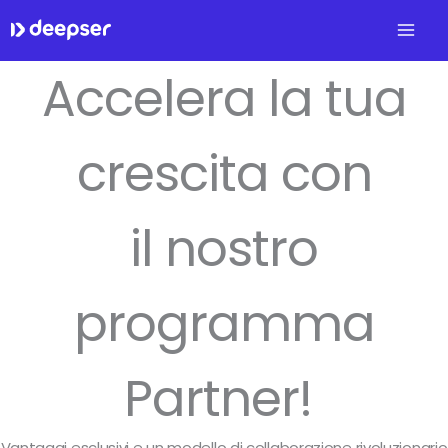
Vai
al
contenuto
Accelera la tua
crescita con
il nostro
programma
Partner!
Vantaggi esclusivi e un modello di collaborazione rivoluzionario