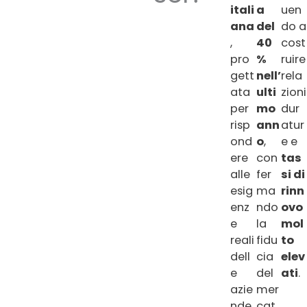
itali
a
uen
ana
del
do a
,
40
cost
pro
%
ruire
gett
nell’
rela
ata
ulti
zioni
per
mo
dur
risp
ann
atur
ond
o
,
e e
ere
con
tas
alle
fer
si di
esig
ma
rinn
enz
ndo
ovo
e
la
mol
reali
fidu
to
dell
cia
elev
e
del
ati
.
azie
mer
nde.
cat