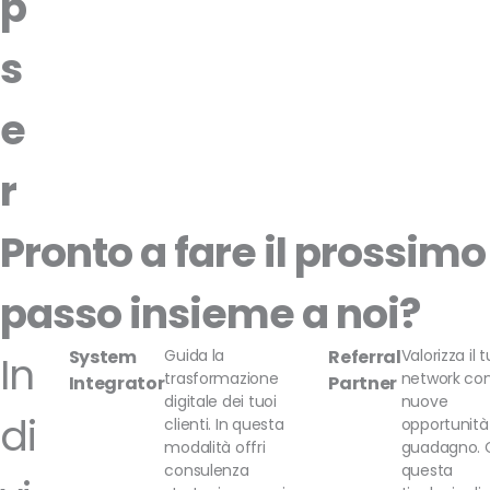
p
s
e
r
Pronto a fare il prossimo
passo insieme a noi?
System
Guida la
Referral
Valorizza il 
In
trasformazione
network co
Integrator
Partner
digitale dei tuoi
nuove
di
clienti. In questa
opportunità
modalità offri
guadagno. 
consulenza
questa