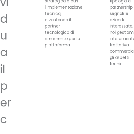
vi
strategica e curi
tipologia di
l’implementazione
partnership 
tecnica,
segnali le
d
diventando il
aziende
partner
interessate,
u
tecnologico di
noi gestiam
riferimento per la
interamente
piattaforma.
trattativa
a
commercial
gli aspetti
tecnici.
il
p
er
c