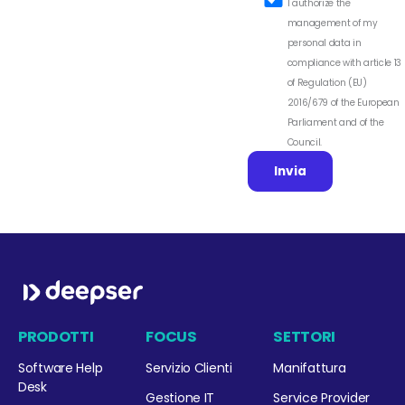
I authorize the
management of my
personal data in
compliance with article 13
of Regulation (EU)
2016/679 of the European
Parliament and of the
Council.
PRODOTTI
FOCUS
SETTORI
Software Help
Servizio Clienti
Manifattura
Desk
Gestione IT
Service Provider