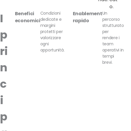
o.
Benefici
Condizioni
Enablement
Un
I
dedicate e
percorso
economici
rapido
margini
strutturato
p
protetti per
per
valorizzare
rendere i
ogni
team
ri
opportunità.
operativi in
tempi
brevi.
n
c
i
p