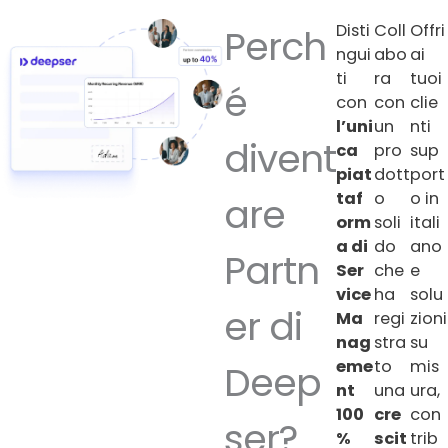
Disti
Coll
Offri
Perch
ngui
abo
ai
ti
ra
tuoi
é
con
con
clie
l’uni
un
nti
divent
ca
pro
sup
piat
dott
port
taf
o
o in
are
orm
soli
itali
a di
do
ano
Partn
Ser
che
e
vice
ha
solu
er di
Ma
regi
zioni
nag
stra
su
eme
to
mis
Deep
nt
una
ura,
100
cre
con
ser?
%
scit
trib