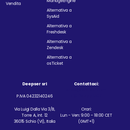
ManageEngine
Vendita
Alternativa a
SysAid
Alternativa a
Freshdesk
Alternativa a
Zendesk
Alternativa a
osTicket
Deepser srl
Contattaci:
sales@deepser.com
P.IVA 04232140246
+39 0445 538231
Via Luigi Dalla Via 3/B,
Orari:
Torre A, int. 12
Lun - Ven: 9:00 – 18:00 CET
36015 Schio (VI), Italia
(GMT+1)